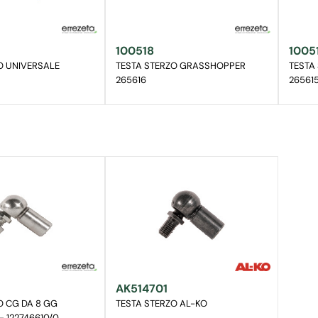
100518
1005
O UNIVERSALE
TESTA STERZO GRASSHOPPER
TESTA
265616
26561
AK514701
O CG DA 8 GG
TESTA STERZO AL-KO
- 122746610/0