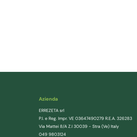
Azienda
ERREZETA srl
P.I. e Reg. Impr. VE 03647490279 R.E.A. 326283
Via Mattei 8/A Z.I 30039 - Stra (Ve) Italy
049 9803124