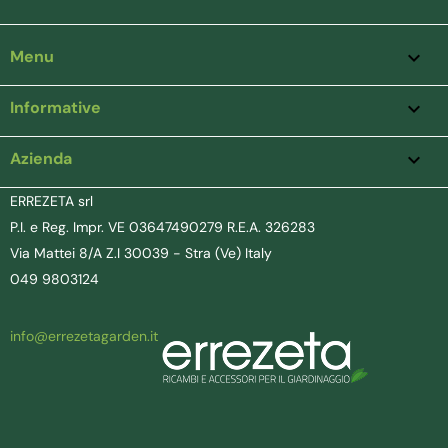
Menu

Informative

Azienda
keyboard_arrow_down
ERREZETA srl
P.I. e Reg. Impr. VE 03647490279 R.E.A. 326283
Via Mattei 8/A Z.I 30039 - Stra (Ve) Italy
049 9803124
info@errezetagarden.it