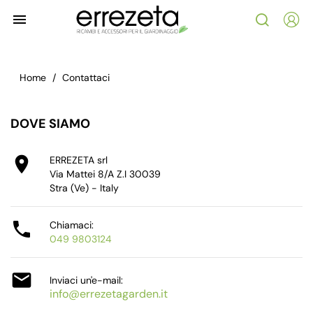

Home
Contattaci
DOVE SIAMO

ERREZETA srl
Via Mattei 8/A Z.I 30039
Stra (Ve) - Italy

Chiamaci:
049 9803124

Inviaci un'e-mail:
info@errezetagarden.it