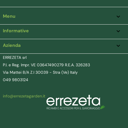
Menu

Informative

Azienda
keyboard_arrow_down
ERREZETA srl
P.I. e Reg. Impr. VE 03647490279 R.E.A. 326283
Via Mattei 8/A Z.I 30039 - Stra (Ve) Italy
049 9803124
info@errezetagarden.it