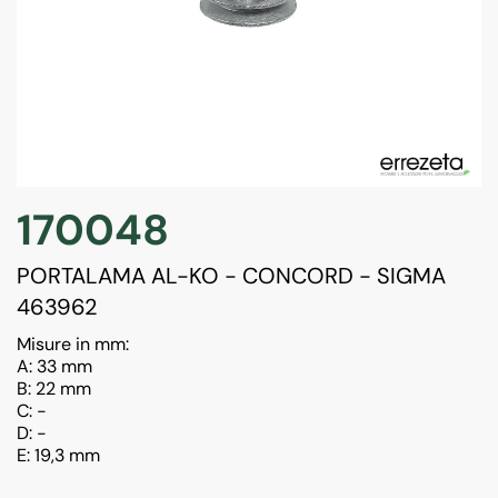
170048
PORTALAMA AL-KO - CONCORD - SIGMA
463962
Misure in mm:
A: 33 mm
B: 22 mm
C: -
D: -
E: 19,3 mm