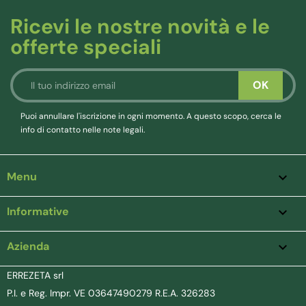
Ricevi le nostre novità e le
offerte speciali
Puoi annullare l'iscrizione in ogni momento. A questo scopo, cerca le
info di contatto nelle note legali.
Menu

Informative

Azienda
keyboard_arrow_down
ERREZETA srl
P.I. e Reg. Impr. VE 03647490279 R.E.A. 326283