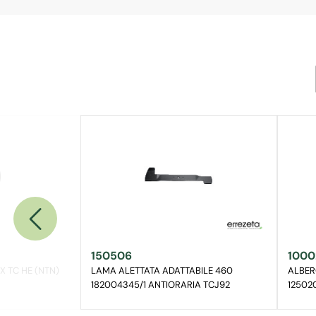
150506
1000
X TC HE (NTN)
LAMA ALETTATA ADATTABILE 460
ALBER
182004345/1 ANTIORARIA TCJ92
12502