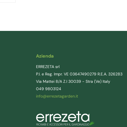
Azienda
ERREZETA srl
P.I. e Reg. Impr. VE 03647490279 R.E.A. 326283
Via Mattei 8/A Z.I 30039 - Stra (Ve) Italy
049 9803124
info@errezetagarden.it