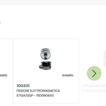
i
100301
GG12546320
FRIZIONE ELETTROMAGNETICA
PORTALAMA ST
STIGA/GGP - 118399061/0