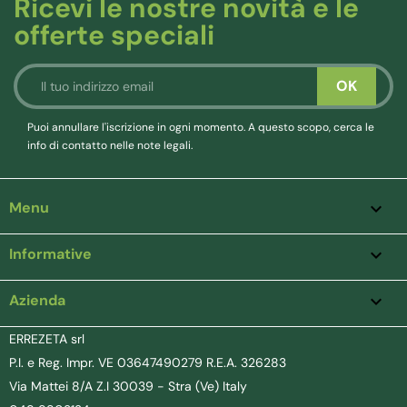
Ricevi le nostre novità e le
offerte speciali
Puoi annullare l'iscrizione in ogni momento. A questo scopo, cerca le
info di contatto nelle note legali.
Menu

Informative

Azienda
keyboard_arrow_down
ERREZETA srl
P.I. e Reg. Impr. VE 03647490279 R.E.A. 326283
Via Mattei 8/A Z.I 30039 - Stra (Ve) Italy