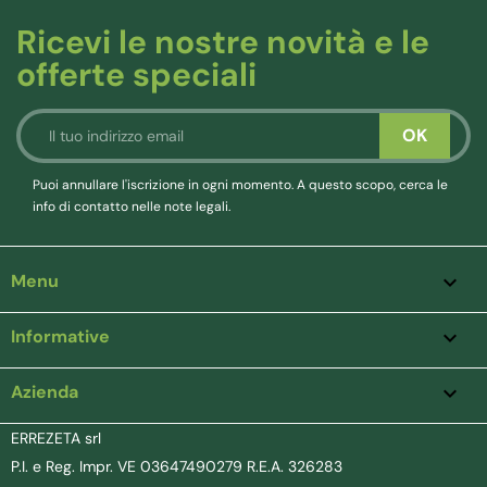
Ricevi le nostre novità e le
offerte speciali
Puoi annullare l'iscrizione in ogni momento. A questo scopo, cerca le
info di contatto nelle note legali.
Menu

Informative

Azienda
keyboard_arrow_down
ERREZETA srl
P.I. e Reg. Impr. VE 03647490279 R.E.A. 326283