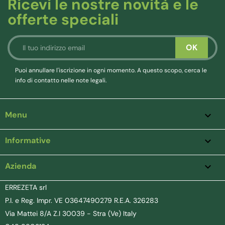
Ricevi le nostre novità e le
offerte speciali
Puoi annullare l'iscrizione in ogni momento. A questo scopo, cerca le
info di contatto nelle note legali.
Menu

Informative

Azienda
keyboard_arrow_down
ERREZETA srl
P.I. e Reg. Impr. VE 03647490279 R.E.A. 326283
Via Mattei 8/A Z.I 30039 - Stra (Ve) Italy