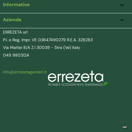
Informative

Azienda
keyboard_arrow_down
ERREZETA srl
P.I. e Reg. Impr. VE 03647490279 R.E.A. 326283
Via Mattei 8/A Z.I 30039 - Stra (Ve) Italy
049 9803124
info@errezetagarden.it