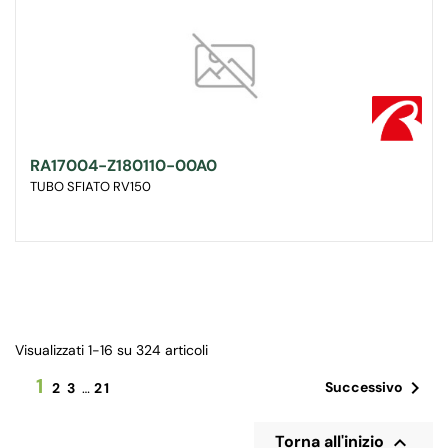
RA17004-Z180110-00A0
TUBO SFIATO RV150
Visualizzati 1-16 su 324 articoli
1

Successivo
2
3
…
21

Torna all'inizio