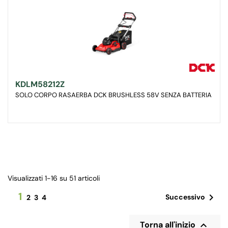
KDLM58212Z
SOLO CORPO RASAERBA DCK BRUSHLESS 58V SENZA BATTERIA
Visualizzati 1-16 su 51 articoli
1

Successivo
2
3
4

Torna all'inizio