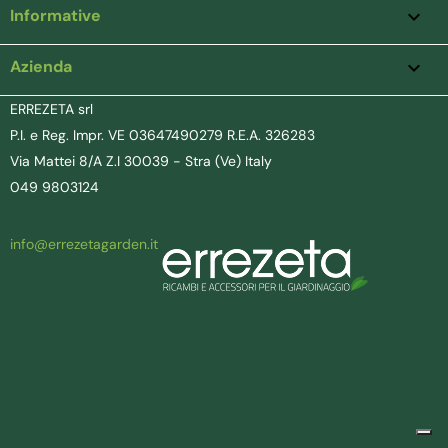
Informative

Azienda
keyboard_arrow_down
ERREZETA srl
P.I. e Reg. Impr. VE 03647490279 R.E.A. 326283
Via Mattei 8/A Z.I 30039 - Stra (Ve) Italy
049 9803124
info@errezetagarden.it