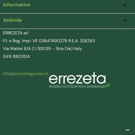
Informative

Azienda
keyboard_arrow_down
ERREZETA srl
P.I. e Reg. Impr. VE 03647490279 R.E.A. 326283
Via Mattei 8/A Z.I 30039 - Stra (Ve) Italy
049 9803124
info@errezetagarden.it