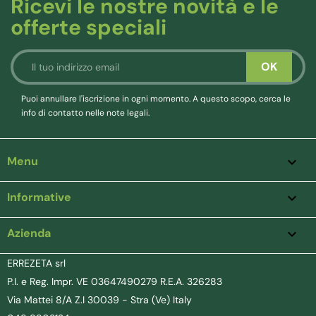
Ricevi le nostre novità e le
offerte speciali
Puoi annullare l'iscrizione in ogni momento. A questo scopo, cerca le
info di contatto nelle note legali.
Menu

Informative

Azienda
keyboard_arrow_down
ERREZETA srl
P.I. e Reg. Impr. VE 03647490279 R.E.A. 326283
Via Mattei 8/A Z.I 30039 - Stra (Ve) Italy