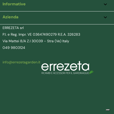
Informative

Azienda
keyboard_arrow_down
ERREZETA srl
P.I. e Reg. Impr. VE 03647490279 R.E.A. 326283
Via Mattei 8/A Z.I 30039 - Stra (Ve) Italy
049 9803124
info@errezetagarden.it