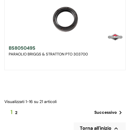
BS805049S
PARAOLIO BRIGGS & STRATTON PTO 303700
Visualizzati 1-16 su 21 articoli
1

Successivo
2

Torna all'inizio